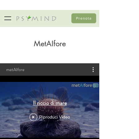
Prenota
MetAIfore
metAIfore
Il riccio di mare
Riproduci Video