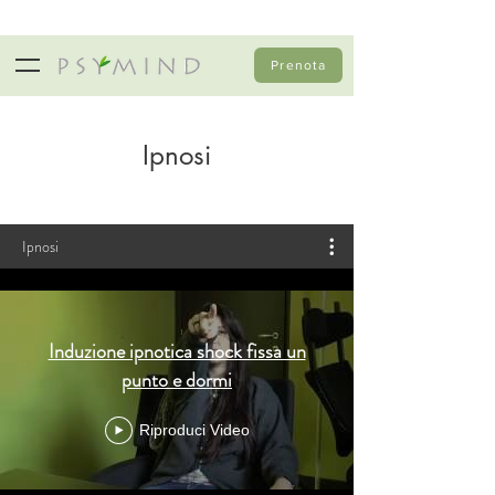
Prenota
Ipnosi
Ipnosi
Induzione ipnotica shock fissa un
punto e dormi
Riproduci Video