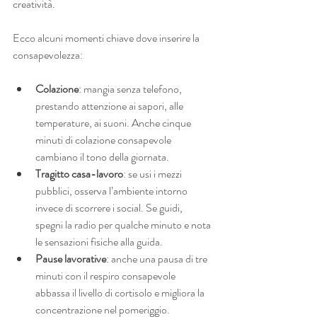
creatività.
Ecco alcuni momenti chiave dove inserire la 
consapevolezza:
Colazione
: mangia senza telefono, 
prestando attenzione ai sapori, alle 
temperature, ai suoni. Anche cinque 
minuti di colazione consapevole 
cambiano il tono della giornata.
Tragitto casa-lavoro
: se usi i mezzi 
pubblici, osserva l’ambiente intorno 
invece di scorrere i social. Se guidi, 
spegni la radio per qualche minuto e nota 
le sensazioni fisiche alla guida.
Pause lavorative
: anche una pausa di tre 
minuti con il respiro consapevole 
abbassa il livello di cortisolo e migliora la 
concentrazione nel pomeriggio.