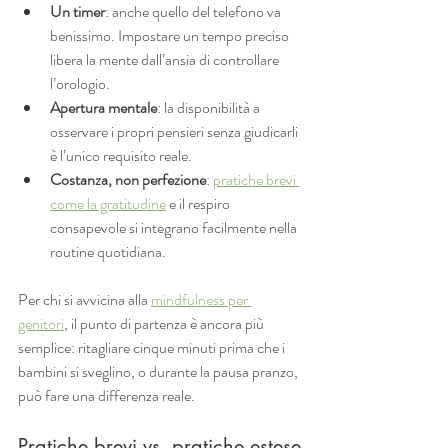
Un timer
: anche quello del telefono va 
benissimo. Impostare un tempo preciso 
libera la mente dall’ansia di controllare 
l’orologio.
Apertura mentale
: la disponibilità a 
osservare i propri pensieri senza giudicarli 
è l’unico requisito reale.
Costanza, non perfezione
: 
pratiche brevi 
come la gratitudine
 e il respiro 
consapevole si integrano facilmente nella 
routine quotidiana.
Per chi si avvicina alla 
mindfulness per 
genitori
, il punto di partenza è ancora più 
semplice: ritagliare cinque minuti prima che i 
bambini si sveglino, o durante la pausa pranzo, 
può fare una differenza reale.
Pratiche brevi vs. pratiche estese