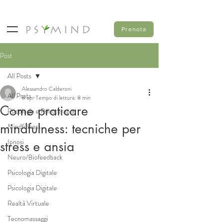
Prenota
Post
All Posts
Alessandro Calderoni
All Posts
8 apr
Tempo di lettura: 8 min
Come praticare
Psicologia e Psicoterapia
mindfulness: tecniche per
Mindfulness
Ipnosi
stress e ansia
Neuro/Biofeedback
Psicologia Digitale
Psicologia Digitale
Realtà Virtuale
Tecnomassaggi