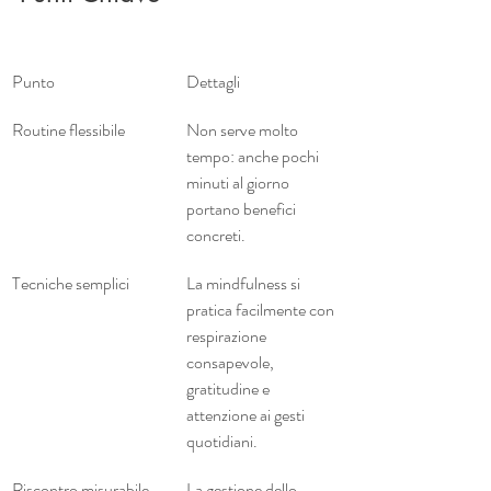
Punto
Dettagli
Routine flessibile
Non serve molto 
tempo: anche pochi 
minuti al giorno 
portano benefici 
concreti.
Tecniche semplici
La mindfulness si 
pratica facilmente con 
respirazione 
consapevole, 
gratitudine e 
attenzione ai gesti 
quotidiani.
Riscontro misurabile
La gestione dello 