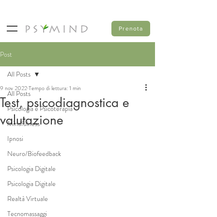
Prenota
Post
All Posts
9 nov 2022
Tempo di lettura: 1 min
All Posts
Test, psicodiagnostica e
Psicologia e Psicoterapia
valutazione
Mindfulness
Ipnosi
Neuro/Biofeedback
Psicologia Digitale
Psicologia Digitale
Realtà Virtuale
Tecnomassaggi