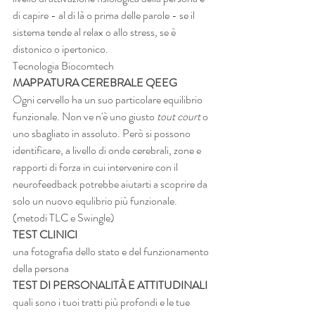
di capire - al di là o prima delle parole - se il 
sistema tende al relax o allo stress, se è 
distonico o ipertonico.
Tecnologia Biocomtech
MAPPATURA CEREBRALE QEEG
Ogni cervello ha un suo particolare equilibrio 
funzionale. Non ve n'è uno giusto 
tout court
 o 
uno sbagliato in assoluto. Però si possono 
identificare, a livello di onde cerebrali, zone e 
rapporti di forza in cui intervenire con il 
neurofeedback potrebbe aiutarti a scoprire da 
solo un nuovo equlibrio più funzionale.
(metodi TLC e Swingle)
TEST CLINICI
una fotografia dello stato e del funzionamento 
della persona
TEST DI PERSONALITÀ E ATTITUDINALI
quali sono i tuoi tratti più profondi e le tue 