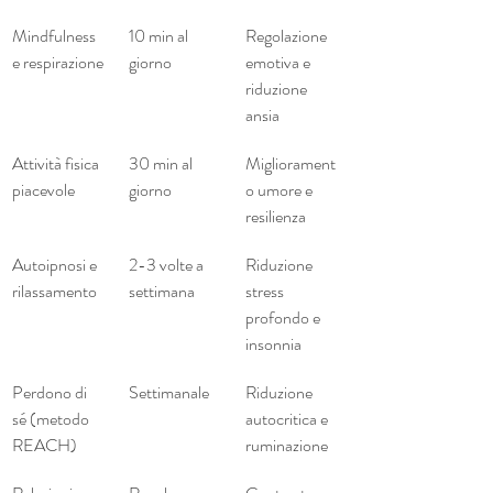
Mindfulness 
10 min al 
Regolazione 
e respirazione
giorno
emotiva e 
riduzione 
ansia
Attività fisica 
30 min al 
Migliorament
piacevole
giorno
o umore e 
resilienza
Autoipnosi e 
2-3 volte a 
Riduzione 
rilassamento
settimana
stress 
profondo e 
insonnia
Perdono di 
Settimanale
Riduzione 
sé (metodo 
autocritica e 
REACH)
ruminazione