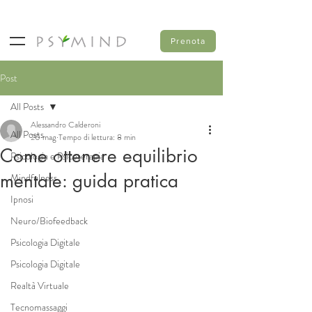
Prenota
Post
All Posts
Alessandro Calderoni
All Posts
20 mag
Tempo di lettura: 8 min
Come ottenere equilibrio
Psicologia e Psicoterapia
mentale: guida pratica
Mindfulness
Ipnosi
Neuro/Biofeedback
Psicologia Digitale
Psicologia Digitale
Realtà Virtuale
Tecnomassaggi