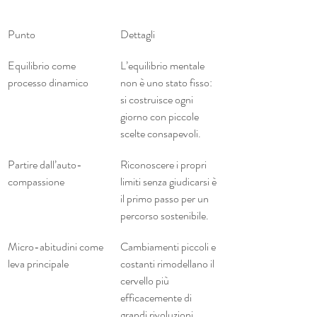
Punto
Dettagli
Equilibrio come 
L’equilibrio mentale 
processo dinamico
non è uno stato fisso: 
si costruisce ogni 
giorno con piccole 
scelte consapevoli.
Partire dall’auto-
Riconoscere i propri 
compassione
limiti senza giudicarsi è 
il primo passo per un 
percorso sostenibile.
Micro-abitudini come 
Cambiamenti piccoli e 
leva principale
costanti rimodellano il 
cervello più 
efficacemente di 
grandi rivoluzioni 