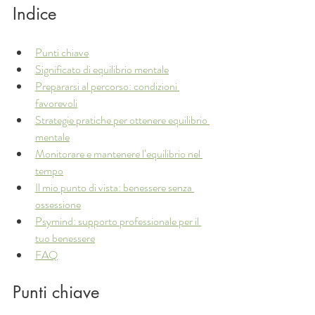
Indice
Punti chiave
Significato di equilibrio mentale
Prepararsi al percorso: condizioni 
favorevoli
Strategie pratiche per ottenere equilibrio 
mentale
Monitorare e mantenere l’equilibrio nel 
tempo
Il mio punto di vista: benessere senza 
ossessione
Psymind: supporto professionale per il 
tuo benessere
FAQ
Punti chiave