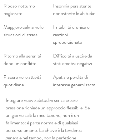
Riposo notturno 
Insonnia persistente 
migliorato
nonostante le abitudini
Maggiore calma nelle 
Irritabilità cronica e 
situazioni di stress
reazioni 
sproporzionate
Ritorno alla serenità 
Difficoltà a uscire da 
dopo un conflitto
stati emotivi negativi
Piacere nelle attività 
Apatia o perdita di 
quotidiane
interesse generalizzata
Integrare nuove abitudini senza creare 
pressione richiede un approccio flessibile. Se 
un giorno salti la meditazione, non è un 
fallimento: è parte normale di qualsiasi 
percorso umano. La chiave è la tendenza 
generale nel tempo, non la perfezione 