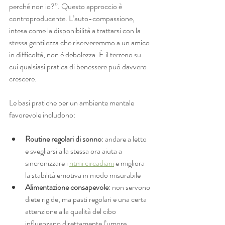
perché non io?”. Questo approccio è 
controproducente. L’auto-compassione, 
intesa come la disponibilità a trattarsi con la 
stessa gentilezza che riserveremmo a un amico 
in difficoltà, non è debolezza. È il terreno su 
cui qualsiasi pratica di benessere può davvero 
crescere.
Le basi pratiche per un ambiente mentale 
favorevole includono:
Routine regolari di sonno
: andare a letto 
e svegliarsi alla stessa ora aiuta a 
sincronizzare i 
ritmi circadiani
 e migliora 
la stabilità emotiva in modo misurabile
Alimentazione consapevole
: non servono 
diete rigide, ma pasti regolari e una certa 
attenzione alla qualità del cibo 
influenzano direttamente l’umore