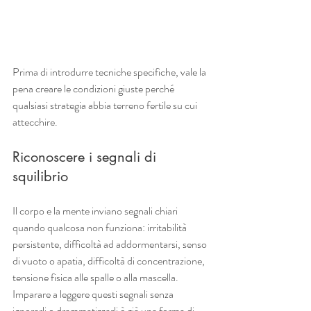
Prima di introdurre tecniche specifiche, vale la 
pena creare le condizioni giuste perché 
qualsiasi strategia abbia terreno fertile su cui 
attecchire.
Riconoscere i segnali di 
squilibrio
Il corpo e la mente inviano segnali chiari 
quando qualcosa non funziona: irritabilità 
persistente, difficoltà ad addormentarsi, senso 
di vuoto o apatia, difficoltà di concentrazione, 
tensione fisica alle spalle o alla mascella. 
Imparare a leggere questi segnali senza 
ignorarli o drammatizzarli è già una forma di 