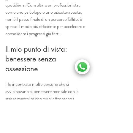
quotidiana. Consultare un professionista, 
come uno psicologo o uno psicoterapeuta, 
non è il passo finale di un percorso fallito: è 
spesso il modo più efficiente per accelerare e 
consolidare i progressi già fatti.
Il mio punto di vista: 
benessere senza 
ossessione
Ho incontrato molte persone che si 
avvicinavano al benessere mentale con la 
stessa mentalità con cui si affrontano i 
progetti di lavoro: liste di obiettivi, app di 
monitoraggio, piani settimanali dettagliati. E 
quasi sempre, a un certo punto, quella stessa 
spinta produceva esattamente ciò che 