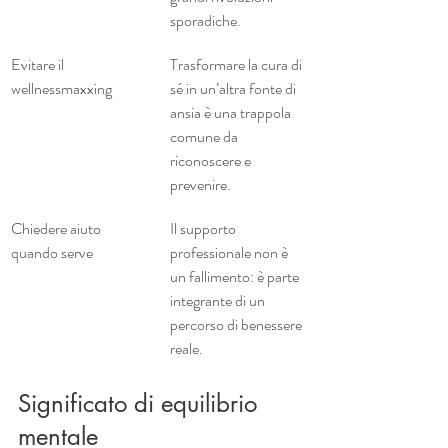
sporadiche.
Evitare il 
Trasformare la cura di 
wellnessmaxxing
sé in un’altra fonte di 
ansia è una trappola 
comune da 
riconoscere e 
prevenire.
Chiedere aiuto 
Il supporto 
quando serve
professionale non è 
un fallimento: è parte 
integrante di un 
percorso di benessere 
reale.
Significato di equilibrio 
mentale