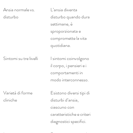
Ansia normale vs. 
L’ansia diventa 
disturbo
disturbo quando dura 
settimane, è 
sproporzionata e 
compromette la vita 
quotidiana.
Sintomi su tre livelli
I sintomi coinvolgono 
il corpo, i pensieri e i 
comportamenti in 
modo interconnesso.
Varietà di forme 
Esistono diversi tipi di 
cliniche
disturbi d’ansia, 
ciascuno con 
caratteristiche e criteri 
diagnostici specifici.