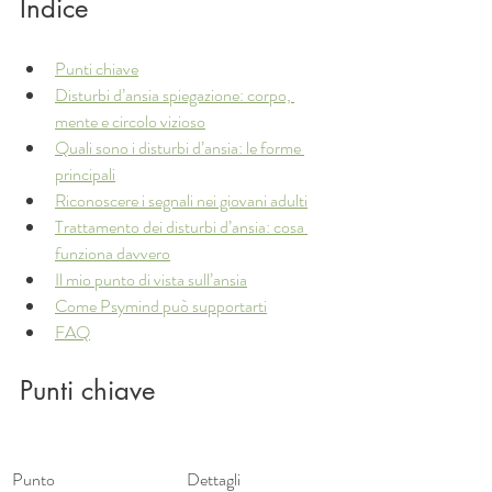
Indice
Punti chiave
Disturbi d’ansia spiegazione: corpo, 
mente e circolo vizioso
Quali sono i disturbi d’ansia: le forme 
principali
Riconoscere i segnali nei giovani adulti
Trattamento dei disturbi d’ansia: cosa 
funziona davvero
Il mio punto di vista sull’ansia
Come Psymind può supportarti
FAQ
Punti chiave
Punto
Dettagli