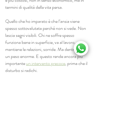
e più costosi, non in senso economico, ma in 
termini di qualità della vita persa.
Quello che ho imparato è che l’ansia viene 
spesso sottovalutata perché non si vede. Non 
lascia segni visibili. Chi ne soffre spesso 
funziona bene in superficie, va al lavoro, 
mantiene le relazioni, sorride. Ma dentro porta 
un peso enorme. E questo rende ancora più 
importante 
un intervento precoce
, prima che il 
disturbo si radichi.
L’approccio integrato, quello che combina 
psicoterapia, tecniche corporee e, quando 
disponibili, strumenti tecnologici come 
biofeedback e realtà virtuale, è quello che nella 
mia esperienza porta i risultati più duraturi. 
Non perché sia più complesso, ma perché 
raggiunge la persona su più livelli 