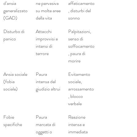
d’ansia 
ne pervasiva 
affaticamento
generalizzato 
su molte aree 
, disturbi del 
(GAD)
della vita
sonno
Disturbo di 
Attacchi 
Palpitazioni, 
panico
improvvisi e 
senso di 
intensi di 
soffocamento
terrore
, paura di 
morire
Ansia sociale 
Paura 
Evitamento 
(fobia 
intensa del 
sociale, 
sociale)
giudizio altrui
arrossamento
, blocco 
verbale
Fobie 
Paura 
Reazione 
specifiche
marcata di 
intensa e 
oggetti o 
immediata 