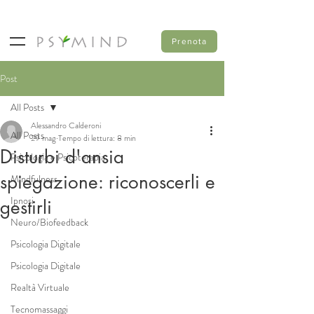
Prenota
Post
All Posts
Alessandro Calderoni
All Posts
29 mag
Tempo di lettura: 8 min
Disturbi d'ansia
Psicologia e Psicoterapia
spiegazione: riconoscerli e
Mindfulness
Ipnosi
gestirli
Neuro/Biofeedback
Psicologia Digitale
Psicologia Digitale
Realtà Virtuale
Tecnomassaggi