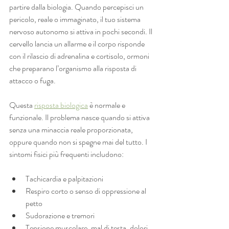
partire dalla biologia. Quando percepisci un 
pericolo, reale o immaginato, il tuo sistema 
nervoso autonomo si attiva in pochi secondi. Il 
cervello lancia un allarme e il corpo risponde 
con il rilascio di adrenalina e cortisolo, ormoni 
che preparano l’organismo alla risposta di 
attacco o fuga.
Questa 
risposta biologica
 è normale e 
funzionale. Il problema nasce quando si attiva 
senza una minaccia reale proporzionata, 
oppure quando non si spegne mai del tutto. I 
sintomi fisici più frequenti includono:
Tachicardia e palpitazioni
Respiro corto o senso di oppressione al 
petto
Sudorazione e tremori
Tensione muscolare, mal di testa, dolori 