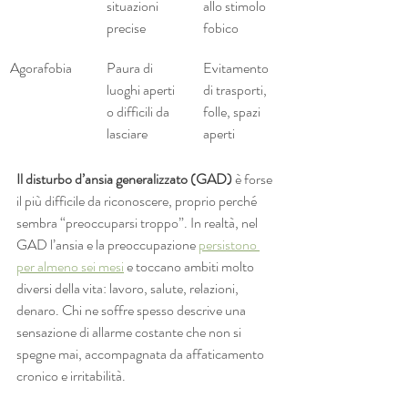
situazioni 
allo stimolo 
precise
fobico
Agorafobia
Paura di 
Evitamento 
luoghi aperti 
di trasporti, 
o difficili da 
folle, spazi 
lasciare
aperti
Il disturbo d’ansia generalizzato (GAD)
 è forse 
il più difficile da riconoscere, proprio perché 
sembra “preoccuparsi troppo”. In realtà, nel 
GAD l’ansia e la preoccupazione 
persistono 
per almeno sei mesi
 e toccano ambiti molto 
diversi della vita: lavoro, salute, relazioni, 
denaro. Chi ne soffre spesso descrive una 
sensazione di allarme costante che non si 
spegne mai, accompagnata da affaticamento 
cronico e irritabilità.