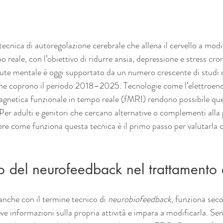
ecnica di autoregolazione cerebrale che allena il cervello a modif
po reale, con l’obiettivo di ridurre ansia, depressione e stress cron
ute mentale è oggi supportato da un numero crescente di studi cli
che coprono il periodo 2018–2025. Tecnologie come l’elettroenc
gnetica funzionale in tempo reale (fMRI) rendono possibile ques
Per adulti e genitori che cercano alternative o complementi alla 
re come funziona questa tecnica è il primo passo per valutarla 
lo del neurofeedback nel trattamento
anche con il termine tecnico di 
neurobiofeedback
, funziona sec
ceve informazioni sulla propria attività e impara a modificarla. Sen