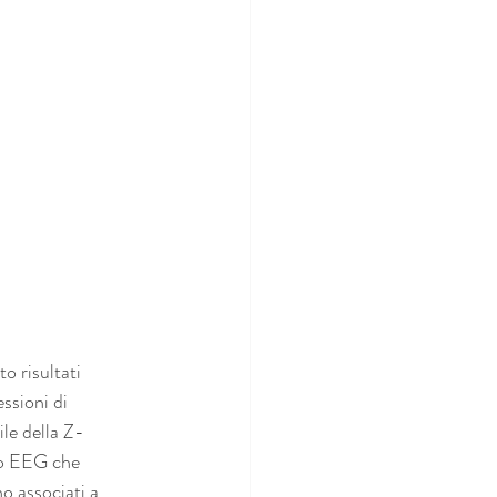
o risultati 
ssioni di 
le della Z-
ro EEG che 
o associati a 