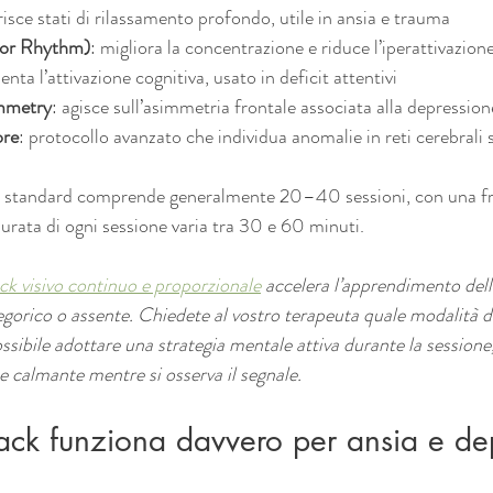
risce stati di rilassamento profondo, utile in ansia e trauma
or Rhythm)
: migliora la concentrazione e riduce l’iperattivazion
enta l’attivazione cognitiva, usato in deficit attentivi
ymmetry
: agisce sull’asimmetria frontale associata alla depression
re
: protocollo avanzato che individua anomalie in reti cerebrali 
o standard comprende generalmente 20–40 sessioni, con una f
urata di ogni sessione varia tra 30 e 60 minuti.
ck visivo continuo e proporzionale
 accelera l’apprendimento dell
egorico o assente. Chiedete al vostro terapeuta quale modalità di
possibile adottare una strategia mentale attiva durante la session
e calmante mentre si osserva il segnale.
ack funziona davvero per ansia e de