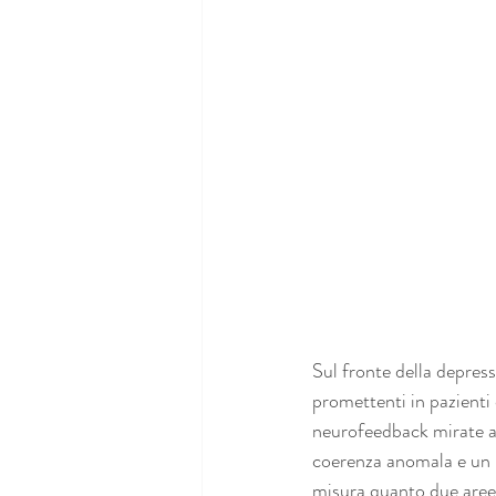
Sul fronte della depress
promettenti in pazienti
neurofeedback mirate al
coerenza anomala e un 
misura quanto due aree 