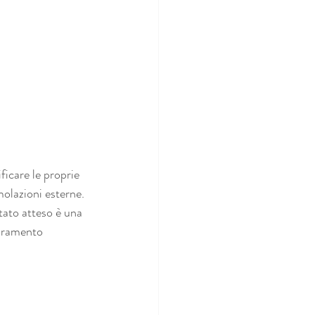
icare le proprie 
olazioni esterne. 
ltato atteso è una 
ioramento 