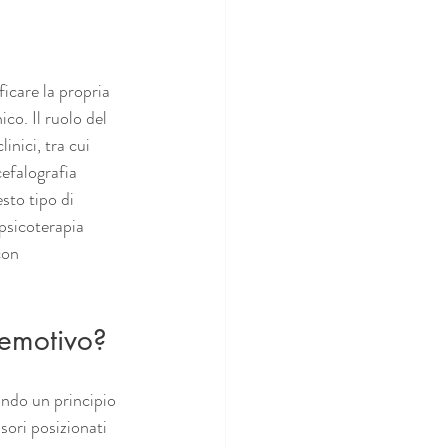
icare la propria 
ico. Il ruolo del 
nici, tra cui 
efalografia 
to tipo di 
psicoterapia 
con 
 emotivo?
ondo un principio 
sori posizionati 