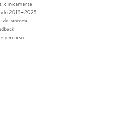
ti clinicamente 
periodo 2018–2025 
 dei sintomi 
eedback 
un percorso 