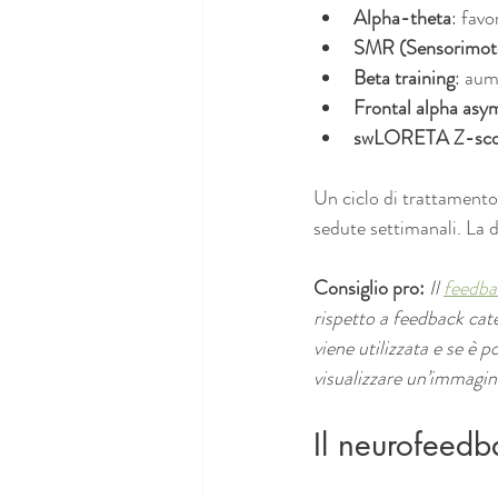
Alpha-theta
: favo
SMR (Sensorimot
Beta training
: aum
Frontal alpha as
swLORETA Z-sco
Un ciclo di trattament
sedute settimanali. La d
Consiglio pro:
Il 
feedba
rispetto a feedback cat
viene utilizzata e se è 
visualizzare un’immagin
Il neurofeedb