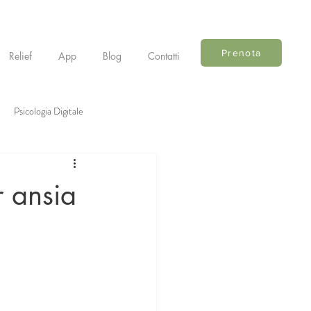
Prenota
Relief
App
Blog
Contatti
Psicologia Digitale
r ansia