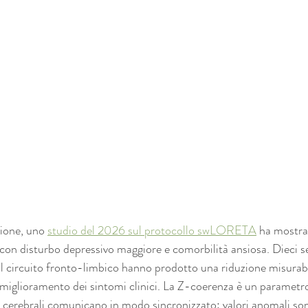
ione, uno 
studio del 2026 sul protocollo swLORETA
 ha mostrat
 con disturbo depressivo maggiore e comorbilità ansiosa. Dieci se
 circuito fronto-limbico hanno prodotto una riduzione misurabi
miglioramento dei sintomi clinici. La Z-coerenza è un paramet
cerebrali comunicano in modo sincronizzato: valori anomali son