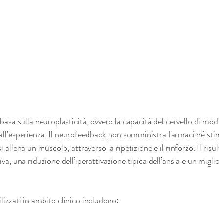
a sulla neuroplasticità, ovvero la capacità del cervello di modif
 all’esperienza. Il neurofeedback non somministra farmaci né stim
i allena un muscolo, attraverso la ripetizione e il rinforzo. Il risu
va, una riduzione dell’iperattivazione tipica dell’ansia e un migl
tilizzati in ambito clinico includono: