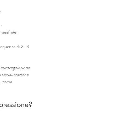
e
e
specifiche
requenza di 2–3 
’autoregolazione 
 visualizzazione 
e, come 
pressione?