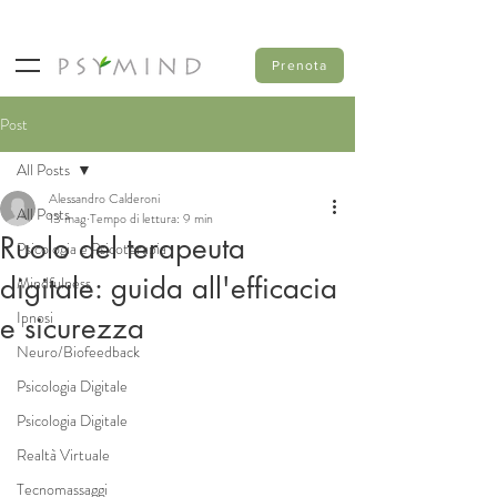
Prenota
Post
All Posts
Alessandro Calderoni
All Posts
13 mag
Tempo di lettura: 9 min
Ruolo del terapeuta
Psicologia e Psicoterapia
digitale: guida all'efficacia
Mindfulness
Ipnosi
e sicurezza
Neuro/Biofeedback
Psicologia Digitale
Psicologia Digitale
Realtà Virtuale
Tecnomassaggi