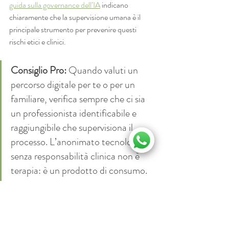
guida sulla governance dell’IA
 indicano 
chiaramente che la supervisione umana è il 
principale strumento per prevenire questi 
rischi etici e clinici.
Consiglio Pro:
 Quando valuti un 
percorso digitale per te o per un 
familiare, verifica sempre che ci sia 
un professionista identificabile e 
raggiungibile che supervisiona il 
processo. L’anonimato tecnologico 
senza responsabilità clinica non è 
terapia: è un prodotto di consumo.
Il profilo completo del lavoro clinico in ambito 
psicologico, compresi gli strumenti tradizionali 
e digitali, è accessibile nella sezione dedicata a 