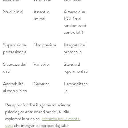
Studi clinici
Assenti o 
Almeno due 
limitati
RCT (trial 
randomizzati 
controllati)
Supervisione 
Non prevista
Integrata nel 
professionale
protocollo
Sicurezza dei 
Variabile
Standard 
dati
regolamentati
Adattabilità 
Generica
Personalizzab
al caso clinico
ile
Per approfondire il legame tra scienza 
psicologica e strumenti pratici, è utile 
esplorare le principali 
tecniche per la mente 
sana
 che integrano approcci digitali e 