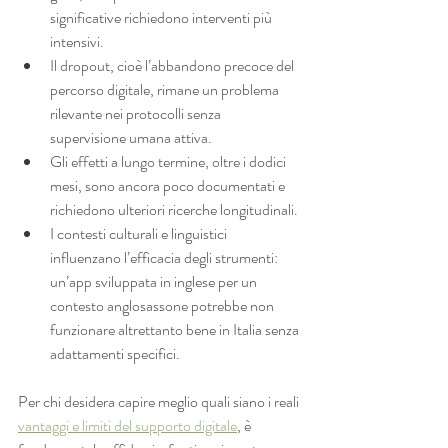
significative richiedono interventi più 
intensivi.
Il dropout, cioè l’abbandono precoce del 
percorso digitale, rimane un problema 
rilevante nei protocolli senza 
supervisione umana attiva.
Gli effetti a lungo termine, oltre i dodici 
mesi, sono ancora poco documentati e 
richiedono ulteriori ricerche longitudinali.
I contesti culturali e linguistici 
influenzano l’efficacia degli strumenti: 
un’app sviluppata in inglese per un 
contesto anglosassone potrebbe non 
funzionare altrettanto bene in Italia senza 
adattamenti specifici.
Per chi desidera capire meglio quali siano i reali 
vantaggi e limiti del supporto digitale
, è 