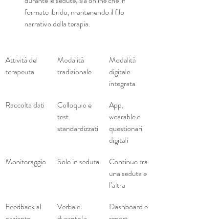
durante le sedute, sia online che in 
formato ibrido, mantenendo il filo 
narrativo della terapia.
Attività del 
Modalità 
Modalità 
terapeuta
tradizionale
digitale 
integrata
Raccolta dati
Colloquio e 
App, 
test 
wearable e 
standardizzati
questionari 
digitali
Monitoraggio
Solo in seduta
Continuo tra 
una seduta e 
l’altra
Feedback al 
Verbale 
Dashboard e 
paziente
durante la 
report 