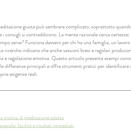
 meditazione giusta può sembrare complicato, soprattutto quando
e i consigli si contraddicono. La mente razionale cerca certezze: 
mpo serve? Funziona davvero per chi ha una famiglia, un lavoro
e ricerche indicano che anche sessioni brevi e regolari producon
sia e regolazione emotiva. Questo articolo presenta esempi concr
 le differenze principali e offre strumenti pratici per identificare
prie esigenze reali.
a pratica di meditazione adatta
evole: facilità e risultati immediati