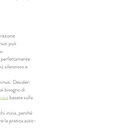
irazione 
nuti può 
o.
o perfettamente 
iù silenzioso e 
inuti. Desideri 
ai bisogno di 
ansia
 basate sulla 
hi inizia, perché 
re la pratica auto-