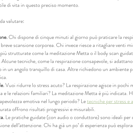
tile di vita in questo preciso momento.
 da valutare:
one.
 Chi dispone di cinque minuti al giorno può praticare la resp
breve scansione corporea. Chi invece riesce a ritagliare venti mi
 più strutturate come la meditazione Metta o il body scan guidat
.
 Alcune tecniche, come la respirazione consapevole, si adattan
o o in un angolo tranquillo di casa. Altre richiedono un ambiente p
ica.
e.
 Vuoi ridurre lo stress acuto? La respirazione agisce in pochi m
a e le relazioni familiari? La meditazione Metta è più indicata. H
apevolezza emotiva nel lungo periodo? Le 
tecniche per stress e 
rata offrono risultati progressivi e misurabili.
za.
 Le pratiche guidate (con audio o conduttore) sono ideali per c
ione dell’attenzione. Chi ha già un po’ di esperienza può esplora