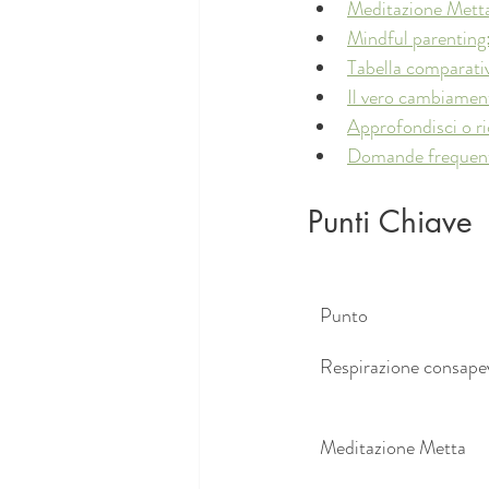
Meditazione Metta:
Mindful parenting: 
Tabella comparativ
Il vero cambiament
Approfondisci o ri
Domande frequenti
Punti Chiave
Punto
Respirazione consape
Meditazione Metta