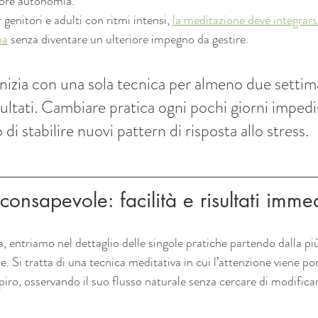
ore autonomia.
 genitori e adulti con ritmi intensi, 
la meditazione deve integrars
na
 senza diventare un ulteriore impegno da gestire.
Inizia con una sola tecnica per almeno due setti
isultati. Cambiare pratica ogni pochi giorni impedi
di stabilire nuovi pattern di risposta allo stress.
onsapevole: facilità e risultati immed
elta, entriamo nel dettaglio delle singole pratiche partendo dalla pi
. Si tratta di una tecnica meditativa in cui l’attenzione viene po
iro, osservando il suo flusso naturale senza cercare di modificar