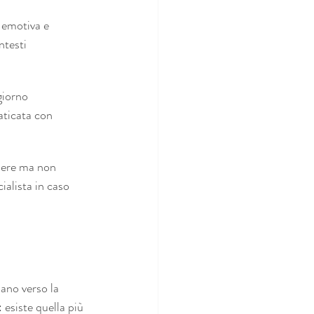
 emotiva e 
ntesti 
giorno 
aticata con 
sere ma non 
ialista in caso 
dano verso la 
 esiste quella più 