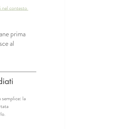
i nel contesto 
mane prima 
sce al 
iati
ù semplice: la 
rtata 
lo.