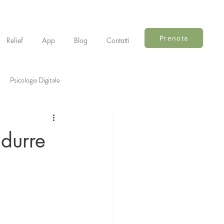
Prenota
Relief
App
Blog
Contatti
Psicologia Digitale
idurre