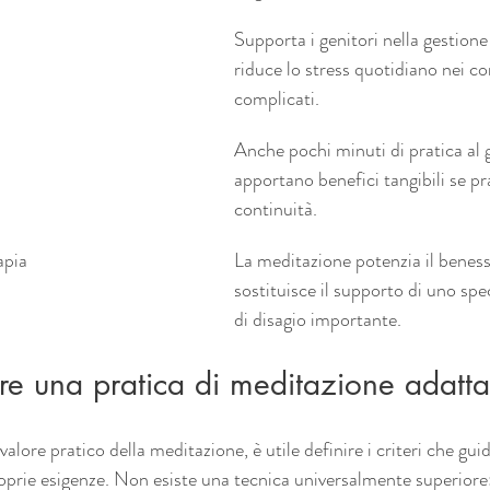
Supporta i genitori nella gestione
riduce lo stress quotidiano nei co
complicati.
Anche pochi minuti di pratica al 
apportano benefici tangibili se pr
continuità.
apia
La meditazione potenzia il benes
sostituisce il supporto di uno spec
di disagio importante.
re una pratica di meditazione adatta
alore pratico della meditazione, è utile definire i criteri che gui
roprie esigenze. Non esiste una tecnica universalmente superiore: